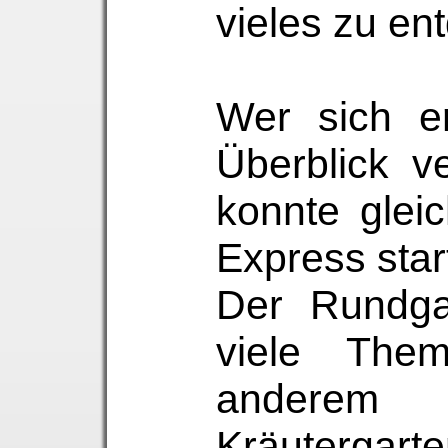
vieles zu en
Wer sich er
Überblick ve
konnte glei
Express star
Der Rundga
viele Them
ander
Kräutergart