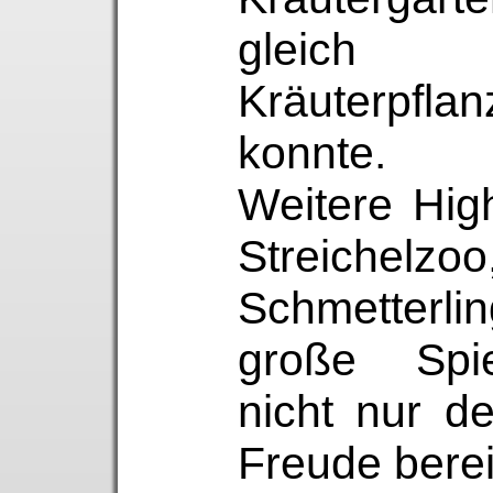
gleich 
Kräuterpf
konnte.
Weitere Hig
Streich
Schmetterli
große Spie
nicht nur d
Freude berei