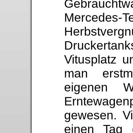
Gebraucht
Mercedes
Herbstver
Druckert
Vitusplatz u
man erstm
eigenen 
Erntewage
gewesen. V
einen Tag 