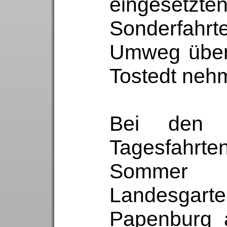
eingesetzte
Sonderfahrt
Umweg über
Tostedt neh
Bei den 
Tagesfah
Somm
Landesga
Papenburg a