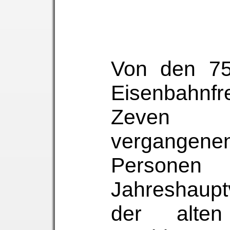
Von den 75 
Eisenbahnf
Zeven
vergangene
Perso
Jahreshaup
der alten