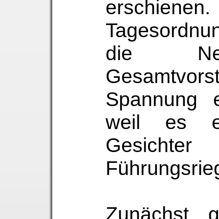
erschien
Tagesordnu
die Ne
Gesamtvorst
Spannung e
weil es 
Gesich
Führungsrie
Zunächst g