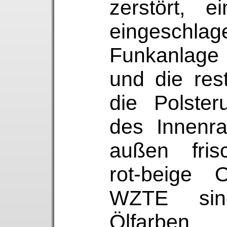
zerstört, e
eingesc
Funkanlage
und die res
die Polster
des Innenr
außen fris
rot-beige O
WZTE sin
Ölfarben 