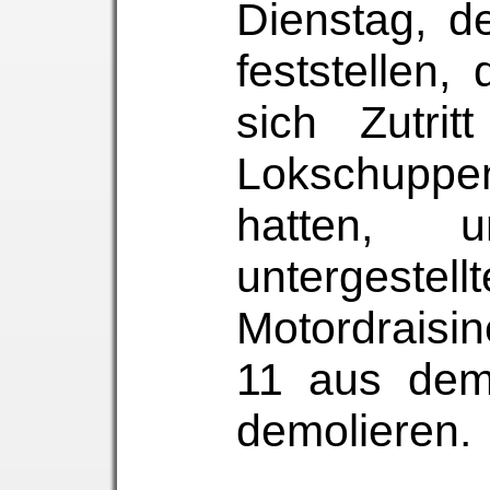
Dienstag, d
feststellen
sich Zutri
Lokschupp
hatten, 
untergestel
Motordraisi
11 aus dem
demolieren.