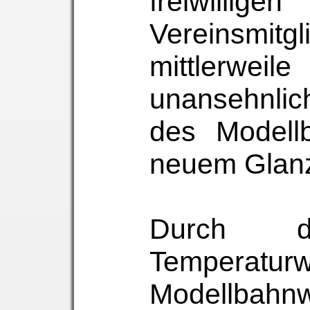
freiwillig
Vereinsmitg
mittler
unansehnli
des Modell
neuem Glanz
Durch di
Temperat
Modellbahnw