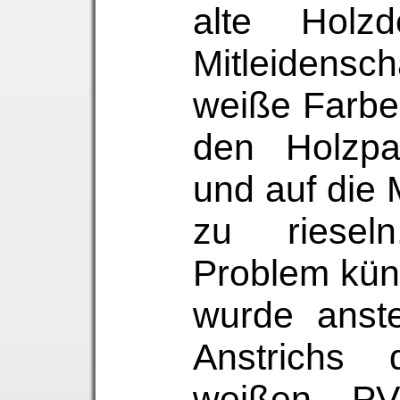
alte Holz
Mitleidensc
weiße Farbe
den Holzpa
und auf die
zu riese
Problem kün
wurde anste
Anstrichs
weißen PV